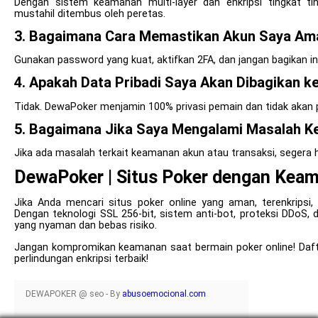
Dengan sistem keamanan multi-layer dan enkripsi tingkat tin
mustahil ditembus oleh peretas.
3. Bagaimana Cara Memastikan Akun Saya Am
Gunakan password yang kuat, aktifkan 2FA, dan jangan bagikan i
4. Apakah Data Pribadi Saya Akan Dibagikan ke
Tidak. DewaPoker menjamin 100% privasi pemain dan tidak akan p
5. Bagaimana Jika Saya Mengalami Masalah 
Jika ada masalah terkait keamanan akun atau transaksi, segera
DewaPoker | Situs Poker dengan Keam
Jika Anda mencari situs poker online yang aman, terenkripsi,
Dengan teknologi SSL 256-bit, sistem anti-bot, proteksi DDoS,
yang nyaman dan bebas risiko.
Jangan kompromikan keamanan saat bermain poker online! Daft
perlindungan enkripsi terbaik!
DEWAPOKER @ seo - By
abusoemocional.com