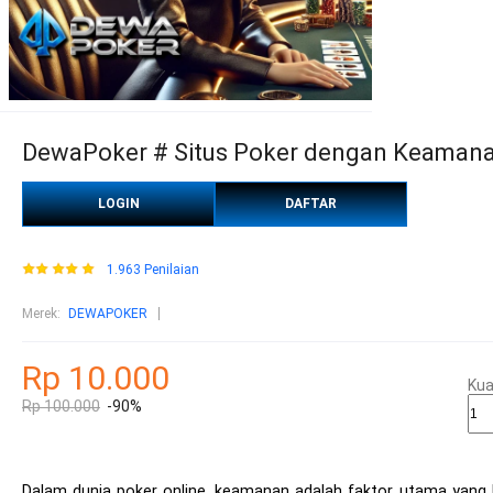
DewaPoker # Situs Poker dengan Keamanan
LOGIN
DAFTAR
1.963 Penilaian
Merek
:
DEWAPOKER
Rp 10.000
Kua
Rp 100.000
-90%
Dalam dunia poker online, keamanan adalah faktor utama yang