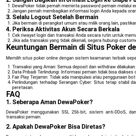
DewaPoker tidak pernah meminta password pemain melalui em
Jangan pernah membagikan informasi login Anda kepada oran
3. Selalu Logout Setelah Bermain
Jika bermain di perangkat umum atau milik orang lain, pastika
4. Periksa Aktivitas Akun Secara Berkala
Cek riwayat login dan transaksi Anda secara rutin untuk mema
Jika ada transaksi yang tidak dikenali, segera hubungi custo
Keuntungan Bermain di Situs Poker d
Memilih situs poker online dengan sistem keamanan terbaik se
Transaksi yang Aman: Semua deposit dan withdraw dilakukan me
Data Pribadi Terlindungi: Informasi pemain tidak bisa diakses o
Fair Play Terjamin: Tidak ada manipulasi atau penggunaan bo
Perlindungan terhadap Serangan Cyber: Situs tetap stabil 
peretasan.
FAQ
1. Seberapa Aman DewaPoker?
DewaPoker menggunakan SSL 256-bit, sistem anti-DDoS, d
transaksi pemain.
2. Apakah DewaPoker Bisa Diretas?