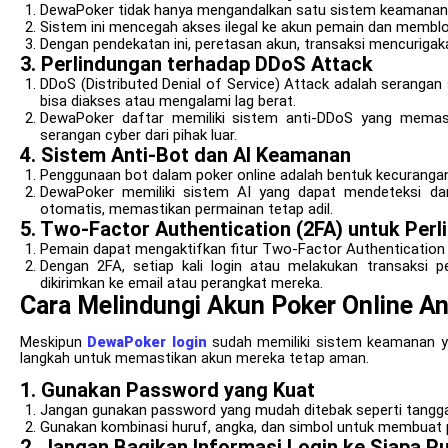
DewaPoker tidak hanya mengandalkan satu sistem keamanan, 
Sistem ini mencegah akses ilegal ke akun pemain dan memblo
Dengan pendekatan ini, peretasan akun, transaksi mencurigaka
3. Perlindungan terhadap DDoS Attack
DDoS (Distributed Denial of Service) Attack adalah serangan
bisa diakses atau mengalami lag berat.
DewaPoker daftar memiliki sistem anti-DDoS yang memast
serangan cyber dari pihak luar.
4. Sistem Anti-Bot dan AI Keamanan
Penggunaan bot dalam poker online adalah bentuk kecurangan
DewaPoker memiliki sistem AI yang dapat mendeteksi d
otomatis, memastikan permainan tetap adil.
5. Two-Factor Authentication (2FA) untuk Per
Pemain dapat mengaktifkan fitur Two-Factor Authenticatio
Dengan 2FA, setiap kali login atau melakukan transaksi 
dikirimkan ke email atau perangkat mereka.
Cara Melindungi Akun Poker Online A
Meskipun
DewaPoker login
sudah memiliki sistem keamanan y
langkah untuk memastikan akun mereka tetap aman.
1. Gunakan Password yang Kuat
Jangan gunakan password yang mudah ditebak seperti tanggal 
Gunakan kombinasi huruf, angka, dan simbol untuk membuat p
2. Jangan Bagikan Informasi Login ke Siapa P